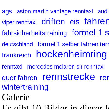
ags
aston martin vantage renntaxi
audi
fahrer
driften
eis
viper renntaxi
formel 1 
fahrsicherheitstraining
formel 1 selber fahren te
deutschland
hockenheimring
frankreich
renntaxi
mercedes mclaren slr renntaxi
rennstrecke
re
quer fahren
wintertraining
Galerie
Es gibt 10 Bilder in dieser 