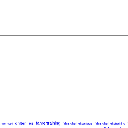
fahrertraining
driften
eis
fahrsicherheitsanlage
fahrsicherheitstraining
r renntaxi