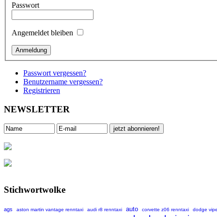
Passwort
Angemeldet bleiben
Passwort vergessen?
Benutzername vergessen?
Registrieren
NEWSLETTER
Stichwortwolke
auto
ags
aston martin vantage renntaxi
audi r8 renntaxi
corvette z06 renntaxi
dodge vipe