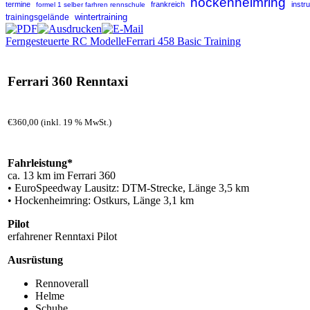
hockenheimring
termine
frankreich
instr
formel 1 selber farhren rennschule
wintertraining
trainingsgelände
Ferngesteuerte RC Modelle
Ferrari 458 Basic Training
Ferrari 360 Renntaxi
€360,00 (inkl. 19 % MwSt.)
Fahrleistung*
ca. 13 km im Ferrari 360
• EuroSpeedway Lausitz: DTM-Strecke, Länge 3,5 km
• Hockenheimring: Ostkurs, Länge 3,1 km
Pilot
erfahrener Renntaxi Pilot
Ausrüstung
Rennoverall
Helme
Schuhe