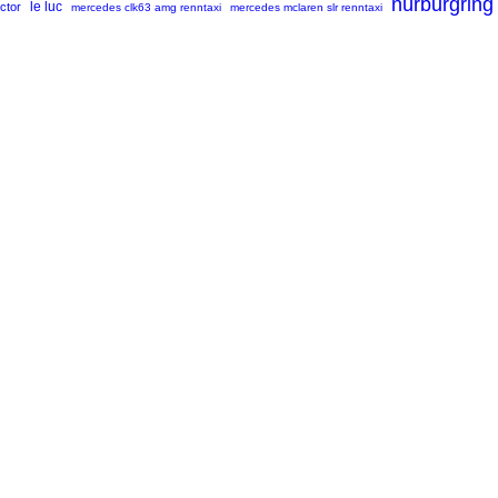
nürburgring
uctor
le luc
mercedes clk63 amg renntaxi
mercedes mclaren slr renntaxi