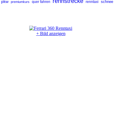
rennstrecke
pkw
renntaxi
schnee
premiumkurs
quer fahren
+ Bild anzeigen