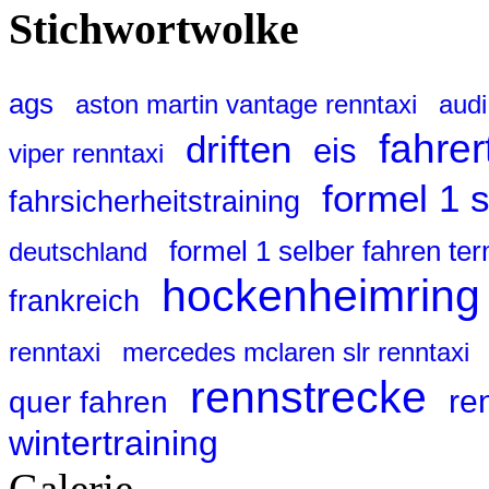
Stichwortwolke
ags
aston martin vantage renntaxi
audi
fahrer
driften
eis
viper renntaxi
formel 1 
fahrsicherheitstraining
formel 1 selber fahren te
deutschland
hockenheimring
frankreich
renntaxi
mercedes mclaren slr renntaxi
rennstrecke
re
quer fahren
wintertraining
Galerie