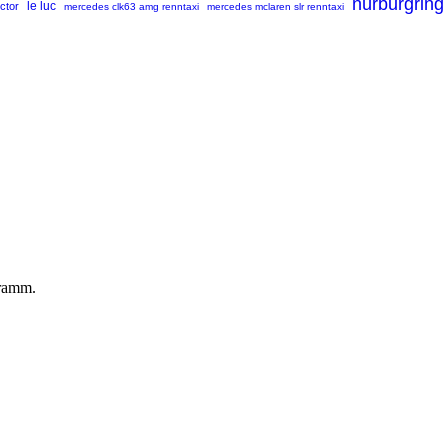
nürburgring
uctor
le luc
mercedes clk63 amg renntaxi
mercedes mclaren slr renntaxi
gramm.