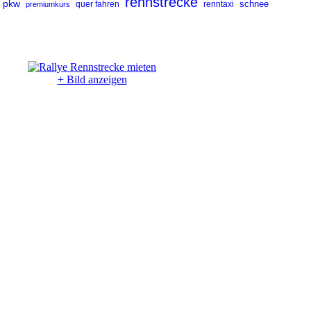
rennstrecke
pkw
renntaxi
schnee
premiumkurs
quer fahren
+ Bild anzeigen