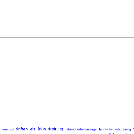
fahrertraining
driften
eis
fahrsicherheitsanlage
fahrsicherheitstraining
r renntaxi