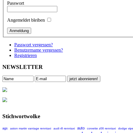
Passwort
Angemeldet bleiben
Passwort vergessen?
Benutzername vergessen?
Registrieren
NEWSLETTER
Stichwortwolke
auto
ags
aston martin vantage renntaxi
audi r8 renntaxi
corvette z06 renntaxi
dodge vipe