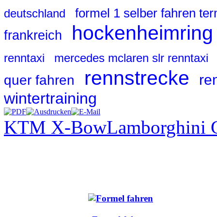
formel 1 selber fahren te
deutschland
hockenheimring
frankreich
renntaxi
mercedes mclaren slr renntaxi
rennstrecke
re
quer fahren
wintertraining
KTM X-Bow
Lamborghini G