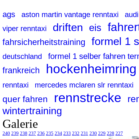
ags
aston martin vantage renntaxi
audi
fahrer
driften
eis
viper renntaxi
formel 1 
fahrsicherheitstraining
formel 1 selber fahren te
deutschland
hockenheimring
frankreich
renntaxi
mercedes mclaren slr renntaxi
rennstrecke
re
quer fahren
wintertraining
Galerie
240
239
238
237
236
235
234
233
232
231
230
229
228
227