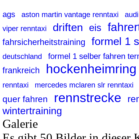
ags
aston martin vantage renntaxi
audi
fahrer
driften
eis
viper renntaxi
formel 1 
fahrsicherheitstraining
formel 1 selber fahren te
deutschland
hockenheimring
frankreich
renntaxi
mercedes mclaren slr renntaxi
rennstrecke
re
quer fahren
wintertraining
Galerie
Es gibt 50 Bilder in dieser 